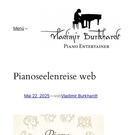
Zum
Inhalt
springen
Menü
Pianoseelenreise web
Mai 22, 2025
—
von
Vladimir Burkhardt