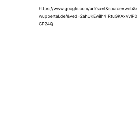
https://www.google.com/url?sa=t&source=web&r
wuppertal.de/&ved=2ahUKEwilh4_RtuGKAxV
CP24Q