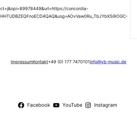
ct=j&opi=89978449&url=https://concordia-
vlP0HHTUDBZEQFnoECD4QAQ&usg=AOvVaw0Ru_TbJYbXSi9OGC-
Impressum
Kontakt
+49 (0) 177 7470101
info@vb-music.de
Facebook
YouTube
Instagram