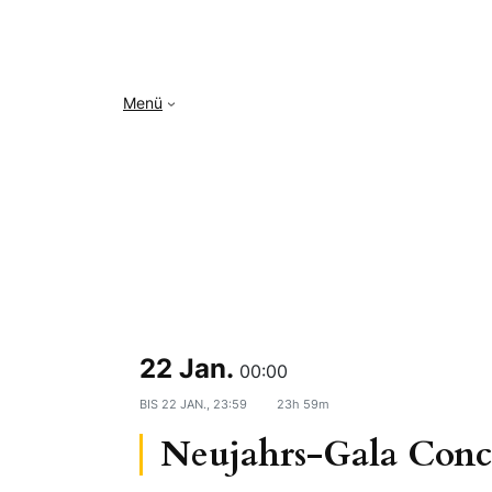
Zum
Inhalt
springen
Menü
22 Jan.
00:00
BIS
22 JAN., 23:59
23h 59m
Neujahrs-Gala Conco